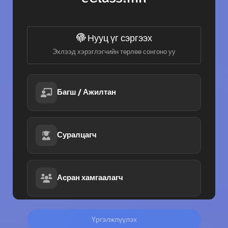
Нууц үг сэргээх
Эхлээд хэрэглэгчийн төрлөө сонгоно уу
Багш / Ажилтан
Суралцагч
Асран хамгаалагч
Үргэлжлүүлэх