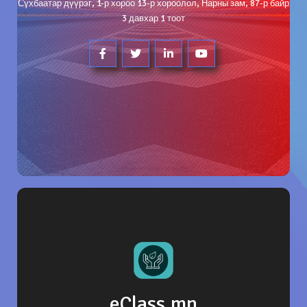
Сүхбаатар дүүрэг, 1-р хороо 13-р хороолол, Нарны зам, 87-р байр
3 давхар 1 тоот
eClass.mn